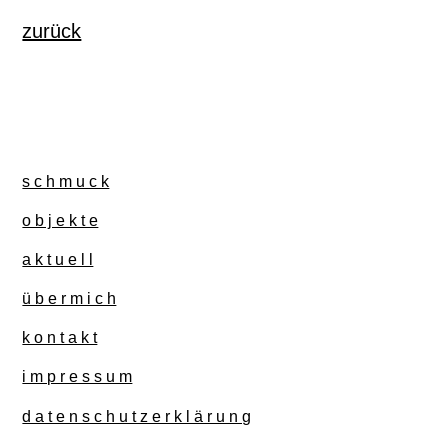
zurück
s c h m u c k
o b j e k t e
a k t u e l l
ü b e r m i c h
k o n t a k t
i m p r e s s u m
d a t e n s c h u t z e r k l ä r u n g