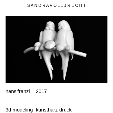
S A N D R A V O L L B R E C H T
hansifranzi 2017
3d modeling kunstharz druck