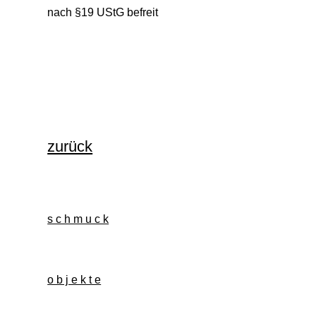
nach §19 UStG befreit
zurück
s c h m u c k
o b j e k t e